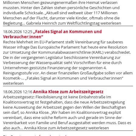
Millionen Menschen gezwungenermaßen ihre Heimat verlassen
mussten. Hinter den Zahlen stehen persönliche Geschichten und
individuelle Schicksale. „Aktuell sind weltweit über 117 Millionen
Menschen auf der Flucht, darunter viele Kinder, oftmals ohne die
Begleitung… Gabriela Heinrich zum Weltflüchtlingstag weiterlesen
18.06.2026 12:25
„Fatales Signal an Kommunen und
Verbraucher:innen“
Rechte Mehrheit im EU-Parlament stellt Vereinbarung für sauberes
Wasser infrage Das Europäische Parlament hat heute eine Resolution
zur Umsetzung der Kommunalabwasserrichtlinie (KARL) verabschiedet.
Die in der vergangenen Legislatur beschlossene Vereinbarung zur
Verbesserung der Wasserqualität sieht Vorschriften für eine durch
Unternehmen gestützte Finanzierung der sogenannten 4.
Reinigungsstufe vor. An dieser finanziellen Großaufgabe sollen vor allem
Kosmetik-… „Fatales Signal an Kommunen und Verbraucher:innen“
weiterlesen
18.06.2026 12:16
Annika Klose zum Arbeitszeitgesetz
Arbeitszeitgesetz: Flexibilisierung ist keine Einbahnstraße Im
Koalitionsvertrag ist festgehalten, dass die neue Arbeitszeitregelung
keine Ausweitung der Arbeitszeit gegen den Willen der Beschäftigten
sein darf, so Annika Klose. „Wir haben im Koalitionsvertrag explizit
vereinbart, dass eine solche Reform auch und gerade im Sinne der
Vereinbarkeit von Familie und Beruf ausgestaltet werden muss. Dass es
also auch… Annika Klose zum Arbeitszeitgesetz weiterlesen