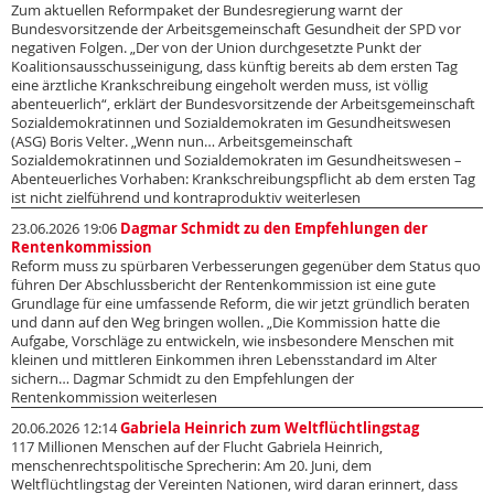
Zum aktuellen Reformpaket der Bundesregierung warnt der
Bundesvorsitzende der Arbeitsgemeinschaft Gesundheit der SPD vor
negativen Folgen. „Der von der Union durchgesetzte Punkt der
Koalitionsausschusseinigung, dass künftig bereits ab dem ersten Tag
eine ärztliche Krankschreibung eingeholt werden muss, ist völlig
abenteuerlich“, erklärt der Bundesvorsitzende der Arbeitsgemeinschaft
Sozialdemokratinnen und Sozialdemokraten im Gesundheitswesen
(ASG) Boris Velter. „Wenn nun… Arbeitsgemeinschaft
Sozialdemokratinnen und Sozialdemokraten im Gesundheitswesen –
Abenteuerliches Vorhaben: Krankschreibungspflicht ab dem ersten Tag
ist nicht zielführend und kontraproduktiv weiterlesen
23.06.2026 19:06
Dagmar Schmidt zu den Empfehlungen der
Rentenkommission
Reform muss zu spürbaren Verbesserungen gegenüber dem Status quo
führen Der Abschlussbericht der Rentenkommission ist eine gute
Grundlage für eine umfassende Reform, die wir jetzt gründlich beraten
und dann auf den Weg bringen wollen. „Die Kommission hatte die
Aufgabe, Vorschläge zu entwickeln, wie insbesondere Menschen mit
kleinen und mittleren Einkommen ihren Lebensstandard im Alter
sichern… Dagmar Schmidt zu den Empfehlungen der
Rentenkommission weiterlesen
20.06.2026 12:14
Gabriela Heinrich zum Weltflüchtlingstag
117 Millionen Menschen auf der Flucht Gabriela Heinrich,
menschenrechtspolitische Sprecherin: Am 20. Juni, dem
Weltflüchtlingstag der Vereinten Nationen, wird daran erinnert, dass