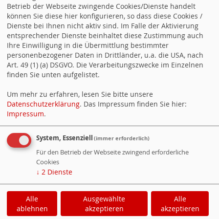
Rechte Mehrheit im EU-Parlament stellt Vereinbarung für sauberes
Betrieb der Webseite zwingende Cookies/Dienste handelt
Wasser infrage Das Europäische Parlament hat heute eine Resolution
können Sie diese hier konfigurieren, so dass diese Cookies /
zur Umsetzung der Kommunalabwasserrichtlinie (KARL) verabschiedet.
Dienste bei Ihnen nicht aktiv sind. Im Falle der Aktivierung
Die in der vergangenen Legislatur beschlossene Vereinbarung zur
entsprechender Dienste beinhaltet diese Zustimmung auch
Verbesserung der Wasserqualität sieht Vorschriften für eine durch
Unternehmen gestützte Finanzierung der sogenannten 4.
Ihre Einwilligung in die Übermittlung bestimmter
Reinigungsstufe vor. An dieser finanziellen Großaufgabe sollen vor allem
personenbezogener Daten in Drittländer, u.a. die USA, nach
Kosmetik-… „Fatales Signal an Kommunen und Verbraucher:innen“
Art. 49 (1) (a) DSGVO. Die Verarbeitungszwecke im Einzelnen
weiterlesen
finden Sie unten aufgelistet.
18.06.2026 12:16
Annika Klose zum Arbeitszeitgesetz
Arbeitszeitgesetz: Flexibilisierung ist keine Einbahnstraße Im
Um mehr zu erfahren, lesen Sie bitte unsere
Koalitionsvertrag ist festgehalten, dass die neue Arbeitszeitregelung
Datenschutzerklärung
. Das Impressum finden Sie hier:
keine Ausweitung der Arbeitszeit gegen den Willen der Beschäftigten
Impressum
.
sein darf, so Annika Klose. „Wir haben im Koalitionsvertrag explizit
vereinbart, dass eine solche Reform auch und gerade im Sinne der
Vereinbarkeit von Familie und Beruf ausgestaltet werden muss. Dass es
System, Essenziell
(immer erforderlich)
also auch… Annika Klose zum Arbeitszeitgesetz weiterlesen
Für den Betrieb der Webseite zwingend erforderliche
Ein Service von
info.websozis.de
Cookies
↓
2
Dienste
WebSozis
WebsoziCMS
Cookie-Manager
Alle
Ausgewählte
Alle
Datenschutzerklärung
Impressum
ablehnen
akzeptieren
akzeptieren