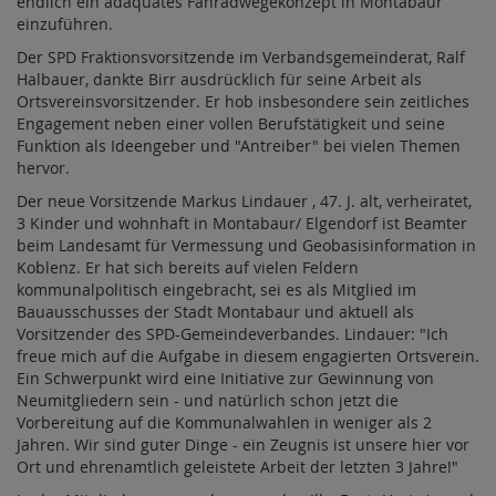
endlich ein adäquates Fahradwegekonzept in Montabaur
einzuführen.
Der SPD Fraktionsvorsitzende im Verbandsgemeinderat, Ralf
Halbauer, dankte Birr ausdrücklich für seine Arbeit als
Ortsvereinsvorsitzender. Er hob insbesondere sein zeitliches
Engagement neben einer vollen Berufstätigkeit und seine
Funktion als Ideengeber und "Antreiber" bei vielen Themen
hervor.
Der neue Vorsitzende Markus Lindauer , 47. J. alt, verheiratet,
3 Kinder und wohnhaft in Montabaur/ Elgendorf ist Beamter
beim Landesamt für Vermessung und Geobasisinformation in
Koblenz. Er hat sich bereits auf vielen Feldern
kommunalpolitisch eingebracht, sei es als Mitglied im
Bauausschusses der Stadt Montabaur und aktuell als
Vorsitzender des SPD-Gemeindeverbandes. Lindauer: "Ich
freue mich auf die Aufgabe in diesem engagierten Ortsverein.
Ein Schwerpunkt wird eine Initiative zur Gewinnung von
Neumitgliedern sein - und natürlich schon jetzt die
Vorbereitung auf die Kommunalwahlen in weniger als 2
Jahren. Wir sind guter Dinge - ein Zeugnis ist unsere hier vor
Ort und ehrenamtlich geleistete Arbeit der letzten 3 Jahre!"