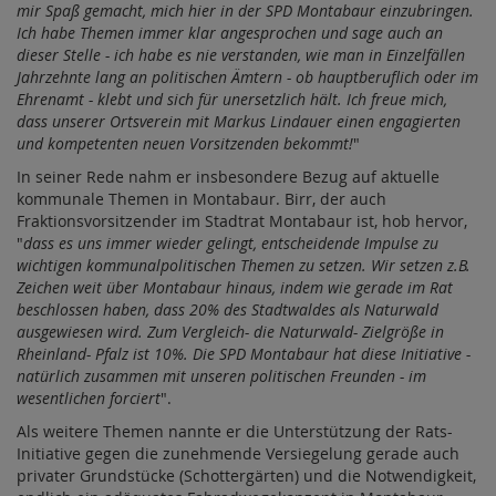
mir Spaß gemacht, mich hier in der SPD Montabaur einzubringen.
Ich habe Themen immer klar angesprochen und sage auch an
dieser Stelle - ich habe es nie verstanden, wie man in Einzelfällen
Jahrzehnte lang an politischen Ämtern - ob hauptberuflich oder im
Ehrenamt - klebt und sich für unersetzlich hält. Ich freue mich,
dass unserer Ortsverein mit Markus Lindauer einen engagierten
und kompetenten neuen Vorsitzenden bekommt!
"
In seiner Rede nahm er insbesondere Bezug auf aktuelle
kommunale Themen in Montabaur. Birr, der auch
Fraktionsvorsitzender im Stadtrat Montabaur ist, hob hervor,
"
dass es uns immer wieder gelingt, entscheidende Impulse zu
wichtigen kommunalpolitischen Themen zu setzen. Wir setzen z.B.
Zeichen weit über Montabaur hinaus, indem wie gerade im Rat
beschlossen haben, dass 20% des Stadtwaldes als Naturwald
ausgewiesen wird. Zum Vergleich- die Naturwald- Zielgröße in
Rheinland- Pfalz ist 10%. Die SPD Montabaur hat diese Initiative -
natürlich zusammen mit unseren politischen Freunden - im
wesentlichen forciert
".
Als weitere Themen nannte er die Unterstützung der Rats-
Initiative gegen die zunehmende Versiegelung gerade auch
privater Grundstücke (Schottergärten) und die Notwendigkeit,