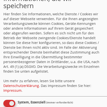
Weltflüchtlingstag der Vereinten Nationen, wird daran erinnert, dass
speichern
Millionen Menschen gezwungenermaßen ihre Heimat verlassen
mussten. Hinter den Zahlen stehen persönliche Geschichten und
individuelle Schicksale. „Aktuell sind weltweit über 117 Millionen
Hier finden Sie Informationen, welche Dienste / Cookies wir
Menschen auf der Flucht, darunter viele Kinder, oftmals ohne die
auf dieser Webseite verwenden. Für die Ihnen angezeigten
Begleitung… Gabriela Heinrich zum Weltflüchtlingstag weiterlesen
Verarbeitungszwecke können Cookies, Geräte-Kennungen
18.06.2026 12:25
„Fatales Signal an Kommunen und
oder andere Informationen auf Ihrem Gerät gespeichert
Verbraucher:innen“
oder abgerufen werden. Sofern es sich nicht um für den
Rechte Mehrheit im EU-Parlament stellt Vereinbarung für sauberes
Betrieb der Webseite zwingende Cookies/Dienste handelt
Wasser infrage Das Europäische Parlament hat heute eine Resolution
können Sie diese hier konfigurieren, so dass diese Cookies /
zur Umsetzung der Kommunalabwasserrichtlinie (KARL) verabschiedet.
Dienste bei Ihnen nicht aktiv sind. Im Falle der Aktivierung
Die in der vergangenen Legislatur beschlossene Vereinbarung zur
entsprechender Dienste beinhaltet diese Zustimmung auch
Verbesserung der Wasserqualität sieht Vorschriften für eine durch
Unternehmen gestützte Finanzierung der sogenannten 4.
Ihre Einwilligung in die Übermittlung bestimmter
Reinigungsstufe vor. An dieser finanziellen Großaufgabe sollen vor allem
personenbezogener Daten in Drittländer, u.a. die USA, nach
Kosmetik-… „Fatales Signal an Kommunen und Verbraucher:innen“
Art. 49 (1) (a) DSGVO. Die Verarbeitungszwecke im Einzelnen
weiterlesen
finden Sie unten aufgelistet.
18.06.2026 12:16
Annika Klose zum Arbeitszeitgesetz
Arbeitszeitgesetz: Flexibilisierung ist keine Einbahnstraße Im
Um mehr zu erfahren, lesen Sie bitte unsere
Koalitionsvertrag ist festgehalten, dass die neue Arbeitszeitregelung
Datenschutzerklärung
. Das Impressum finden Sie hier:
keine Ausweitung der Arbeitszeit gegen den Willen der Beschäftigten
Impressum
.
sein darf, so Annika Klose. „Wir haben im Koalitionsvertrag explizit
vereinbart, dass eine solche Reform auch und gerade im Sinne der
Vereinbarkeit von Familie und Beruf ausgestaltet werden muss. Dass es
System, Essenziell
(immer erforderlich)
also auch… Annika Klose zum Arbeitszeitgesetz weiterlesen