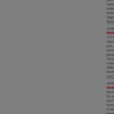
hatt
insb
Eink
Dagm
Rent
20.0
Welt
117 
Hein
Juni
wird
gezw
Hint
indiv
Mill
Kind
zum 
18.0
Ver
Rech
für 
hat 
Komm
in d
Vere