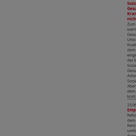
Soz
Gesu
Kran
nich
Zum 
warn
Gesu
Unio
Koal
dem 
einge
der 
Sozi
Gesu
Arbe
Sozi
Aben
dem 
kont
23.0
Emp
Refo
dem 
Rent
umfa
dann