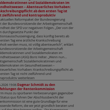
ialdemokratinnen und Sozialdemokraten im
ndheitswesen – Abenteuerliches Vorhaben:
kschreibungspflicht ab dem ersten Tag ist
t zielführend und kontraproduktiv
aktuellen Reformpaket der Bundesregierung
t der Bundesvorsitzende der Arbeitsgemeinschaft
ndheit der SPD vor negativen Folgen. „Der von der
n durchgesetzte Punkt der
itionsausschusseinigung, dass künftig bereits ab
ersten Tag eine ärztliche Krankschreibung
holt werden muss, ist völlig abenteuerlich“, erklärt
Bundesvorsitzende der Arbeitsgemeinschaft
aldemokratinnen und Sozialdemokraten im
ndheitswesen (ASG) Boris Velter. „Wenn nun…
itsgemeinschaft Sozialdemokratinnen und
aldemokraten im Gesundheitswesen –
teuerliches Vorhaben: Krankschreibungspflicht ab
ersten Tag ist nicht zielführend und
raproduktiv weiterlesen
6.2026 19:06
Dagmar Schmidt zu den
fehlungen der Rentenkommission
rm muss zu spürbaren Verbesserungen gegenüber
Status quo führen Der Abschlussbericht der
enkommission ist eine gute Grundlage für eine
ssende Reform, die wir jetzt gründlich beraten und
 auf den Weg bringen wollen. „Die Kommission