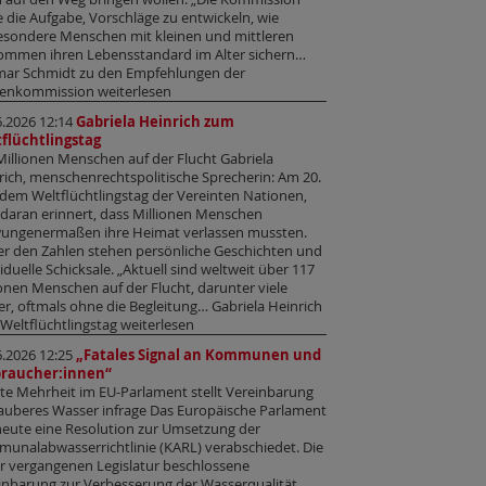
e die Aufgabe, Vorschläge zu entwickeln, wie
esondere Menschen mit kleinen und mittleren
ommen ihren Lebensstandard im Alter sichern…
ar Schmidt zu den Empfehlungen der
enkommission weiterlesen
6.2026 12:14
Gabriela Heinrich zum
flüchtlingstag
Millionen Menschen auf der Flucht Gabriela
rich, menschenrechtspolitische Sprecherin: Am 20.
, dem Weltflüchtlingstag der Vereinten Nationen,
 daran erinnert, dass Millionen Menschen
ungenermaßen ihre Heimat verlassen mussten.
er den Zahlen stehen persönliche Geschichten und
iduelle Schicksale. „Aktuell sind weltweit über 117
ionen Menschen auf der Flucht, darunter viele
er, oftmals ohne die Begleitung… Gabriela Heinrich
Weltflüchtlingstag weiterlesen
6.2026 12:25
„Fatales Signal an Kommunen und
braucher:innen“
te Mehrheit im EU-Parlament stellt Vereinbarung
sauberes Wasser infrage Das Europäische Parlament
heute eine Resolution zur Umsetzung der
unalabwasserrichtlinie (KARL) verabschiedet. Die
er vergangenen Legislatur beschlossene
inbarung zur Verbesserung der Wasserqualität