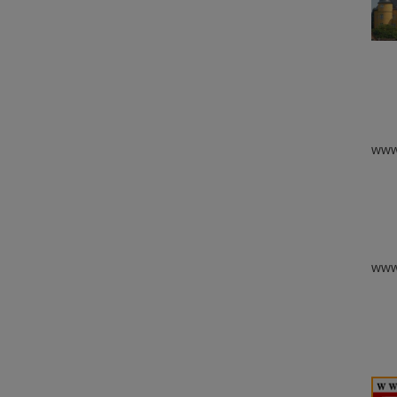
www.
www